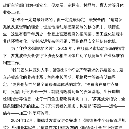
政府主管部门做好抓安全、促发展、定标准、树品牌、育人才等具体
业务工作。
“标准不一定是最好吃的，但一定是最稳定、最安全的。”这是罗
兆波反复强调的理念，也是他推动顺德菜发展的核心抓手。顺德鱼
生，这道有着千年历史、曾登上宫廷宴席的招牌菜，因工业化进程中
养殖环境变化、食材来源复杂等问题，面临食品安全的信任危机。
为了守护这张顺德“名片”，2019 年，在顺德区市场监管局的指导
下，罗兆波牵头餐饮行业协会及相关团体启动了顺德鱼生产业标准的
制定工作。
“我们团队从源头入手，筛选出6个符合严苛要求的养殖基地，建
立起标准化的养殖体系，鱼的生长周期、规格尺寸等都有明确界
定。”更具创新性的是全链条溯源体系的建立。“消费者在餐厅点餐
时，只需用手机轻轻一扫，就能清晰看到鱼的养殖基地、生长周期、
检测报告等信息，让每一口鱼生都吃得明明白白。”罗兆波介绍说，全
链条溯源体系的建立打消了消费者的顾虑，构建起“养殖——运输——
储存——加工”的闭环管理。
2024年12月，顺德菜发展促进会完成了《顺德鱼生全链条管理规
范》系列团体标准，“这是在2019年发布的《顺德鱼生全产业链管控