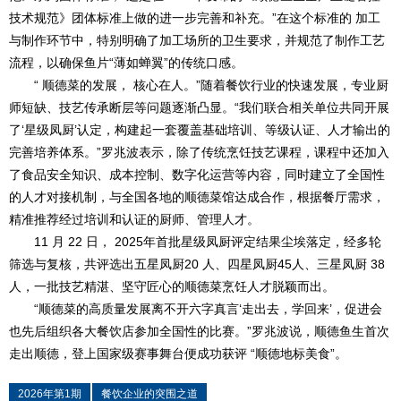
技术规范》团体标准上做的进一步完善和补充。”在这个标准的 加工
与制作环节中，特别明确了加工场所的卫生要求，并规范了制作工艺
流程，以确保鱼片“薄如蝉翼”的传统口感。
“ 顺德菜的发展， 核心在人。”随着餐饮行业的快速发展，专业厨
师短缺、技艺传承断层等问题逐渐凸显。“我们联合相关单位共同开展
了‘星级凤厨’认定，构建起一套覆盖基础培训、等级认证、人才输出的
完善培养体系。”罗兆波表示，除了传统烹饪技艺课程，课程中还加入
了食品安全知识、成本控制、数字化运营等内容，同时建立了全国性
的人才对接机制，与全国各地的顺德菜馆达成合作，根据餐厅需求，
精准推荐经过培训和认证的厨师、管理人才。
11 月 22 日， 2025年首批星级凤厨评定结果尘埃落定，经多轮
筛选与复核，共评选出五星凤厨20 人、四星凤厨45人、三星凤厨 38
人，一批技艺精湛、坚守匠心的顺德菜烹饪人才脱颖而出。
“顺德菜的高质量发展离不开六字真言‘走出去，学回来’，促进会
也先后组织各大餐饮店参加全国性的比赛。”罗兆波说，顺德鱼生首次
走出顺德，登上国家级赛事舞台便成功获评 “顺德地标美食”。
2026年第1期
餐饮企业的突围之道