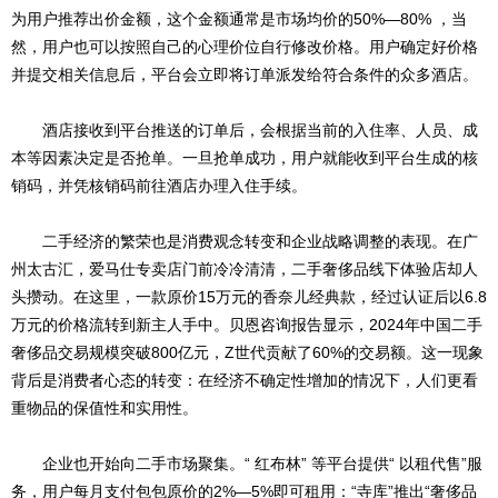
为用户推荐出价金额，这个金额通常是市场均价的50%—80% ，当
然，用户也可以按照自己的心理价位自行修改价格。用户确定好价格
并提交相关信息后，平台会立即将订单派发给符合条件的众多酒店。
酒店接收到平台推送的订单后，会根据当前的入住率、人员、成
本等因素决定是否抢单。一旦抢单成功，用户就能收到平台生成的核
销码，并凭核销码前往酒店办理入住手续。
二手经济的繁荣也是消费观念转变和企业战略调整的表现。在广
州太古汇，爱马仕专卖店门前冷冷清清，二手奢侈品线下体验店却人
头攒动。在这里，一款原价15万元的香奈儿经典款，经过认证后以6.8
万元的价格流转到新主人手中。贝恩咨询报告显示，2024年中国二手
奢侈品交易规模突破800亿元，Z世代贡献了60%的交易额。这一现象
背后是消费者心态的转变：在经济不确定性增加的情况下，人们更看
重物品的保值性和实用性。
企业也开始向二手市场聚集。“ 红布林” 等平台提供“ 以租代售”服
务，用户每月支付包包原价的2%—5%即可租用：“寺库”推出“奢侈品