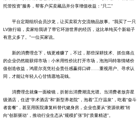
托管投资”服务，帮客户买卖藏品并分享增值收益：“只二”
平台定期组织会员沙龙，让买卖双方交流物品故事。“我买了一只
LV旅行箱，卖家给我讲了带它环游世界的经历，这比单纯买个新箱子
有意义多了。”一位买家说。
新的消费理念下，钱更难赚了，不过，那些深耕技术、抓住痛点
的企业仍然能获得市场：小米用性价比打开市场，泡泡玛特靠情绪价
值创造收益，鸿星尔克凭社会责任感赢得口碑……重视用户、寻求认
同，才能让年轻人心甘情愿地花钱。
消费理念就像一面棱镜，折射出消费潮流光谱。当消费者放弃星
级酒店，住进“学术酒店”和“新型养老院”，泡着“工疗温泉”，吃着“奋斗
者套餐”，甚至用医院康复科替代健身房，企业也要从“资源依赖”转
向“创新驱动”，推动行业生态从“规模扩张”到“质量精进”。