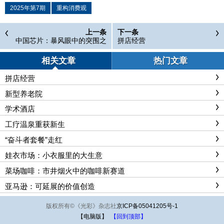
2025年第7期
重构消费观
上一条
下一条
中国芯片：暴风眼中的突围之
拼店经营
战
相关文章
热门文章
拼店经营
新型养老院
学术酒店
工疗温泉重获新生
“奋斗者套餐”走红
娃衣市场：小衣服里的大生意
菜场咖啡：市井烟火中的咖啡新赛道
亚马逊：可延展的价值创造
版权所有
©
《光彩》杂志社
京ICP备05041205号-1
【电脑版】
【回到顶部】