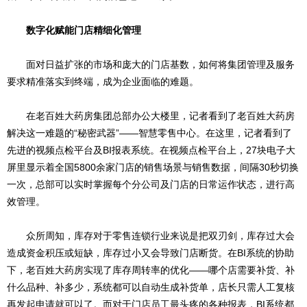
数字化赋能门店精细化管理
面对日益扩张的市场和庞大的门店基数，如何将集团管理及服务
要求精准落实到终端，成为企业面临的难题。
在老百姓大药房集团总部办公大楼里，记者看到了老百姓大药房
解决这一难题的“秘密武器”——智慧零售中心。在这里，记者看到了
先进的视频点检平台及BI报表系统。在视频点检平台上，27块电子大
屏里显示着全国5800余家门店的销售场景与销售数据，间隔30秒切换
一次，总部可以实时掌握每个分公司及门店的日常运作状态，进行高
效管理。
众所周知，库存对于零售连锁行业来说是把双刃剑，库存过大会
造成资金积压或短缺，库存过小又会导致门店断货。在BI系统的协助
下，老百姓大药房实现了库存周转率的优化——哪个店需要补货、补
什么品种、补多少，系统都可以自动生成补货单，店长只需人工复核
再发起申请就可以了。而对于门店员工最头疼的各种报表，BI系统都