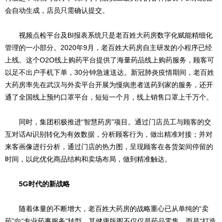
会自动生成，店员只需确认提交。
视频点检平台及BI报表系统只是老百姓大药房数字化赋能精细化
管理的一小部分。2020年9月，老百姓大药房自主研发的小程序已经
上线。这个O2O线上购药平台提供了海量药品线上购药服务，顾客可
以足不出户手机下单，30分钟急速送达。新冠肺炎疫情期间，老百姓
大药房率先在武汉与外卖平台开展为慢病患者送药到家的服务，还开
通了全国线上预约口罩平台，短短一个月，线上销售口罩上千万个。
同时，集团积极推进“智慧药房”项目。通过门店员工与顾客的交
互对话AI识别转化为有效数据，分析顾客行为，做出精准对接；并对
来客画像进行分析，通过门店的热力图，呈现顾客在各货架间停留的
时间，以此优化商品结构和卖场布局，做到精准触达。
5G时代的新战略
随着体量的不断增大，老百姓大药房的战略重心已从单纯的“卖
药”向“专业药事服务”转型，其健康版图不仅仅是药品零售，而是“打造