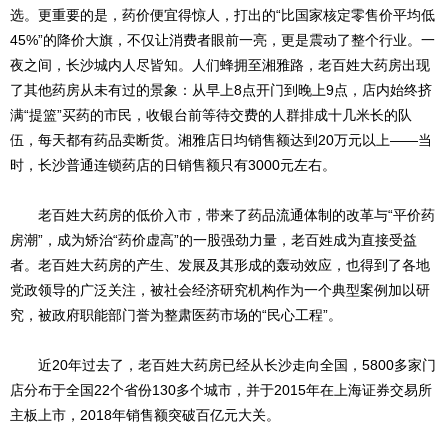
选。更重要的是，药价便宜得惊人，打出的“比国家核定零售价平均低
45%”的降价大旗，不仅让消费者眼前一亮，更是震动了整个行业。一
夜之间，长沙城内人尽皆知。人们蜂拥至湘雅路，老百姓大药房出现
了其他药房从未有过的景象：从早上8点开门到晚上9点，店内始终挤
满“提篮”买药的市民，收银台前等待交费的人群排成十几米长的队
伍，每天都有药品卖断货。湘雅店日均销售额达到20万元以上——当
时，长沙普通连锁药店的日销售额只有3000元左右。
老百姓大药房的低价入市，带来了药品流通体制的改革与“平价药
房潮”，成为矫治“药价虚高”的一股强劲力量，老百姓成为直接受益
者。老百姓大药房的产生、发展及其形成的轰动效应，也得到了各地
党政领导的广泛关注，被社会经济研究机构作为一个典型案例加以研
究，被政府职能部门誉为整肃医药市场的“民心工程”。
近20年过去了，老百姓大药房已经从长沙走向全国，5800多家门
店分布于全国22个省份130多个城市，并于2015年在上海证券交易所
主板上市，2018年销售额突破百亿元大关。