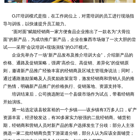
OJT培训模式是指，在工作岗位上，对需培训的员工进行现场指
导与训练，以快速提升员工能力。
“面对面”赋能经销商一家方便食品企业推出了一款名为“大骨拉
面”的新产品，为成功推广新产品，企业在豫西市场做了一次大胆的尝
试——采用“会议培训+现场演练”的OJT模式。
企业先举办了一场“新产品发布及推介培训大会”，介绍新产品的
价格、通路及促销策略，强调“高价位、高促销、差异化”的促销原
则，邀请新产品推广经验丰富的经销商及区域主管现身说法；同时，
通过通路激励策略及人员奖励政策宣导，激发经销商和营销人员的推
广热情，明确新产品推广的价格执行、促销落地、资源支持等。
培训结束后，公司挑选附近一个县级市场作为试点，带着经销商
开始演练。
第一站选定该县较富裕的一个乡镇——该乡镇有3万多人口，矿产
资源丰富，经济较发达，有30多家实力较强的二批经销商。铺货初
期，经销商和营销人员对新产品的客户选择发生了分歧：部分人主张
挑选一家二批经销商负责下游渠道分销，部分人认为应该全面铺货；