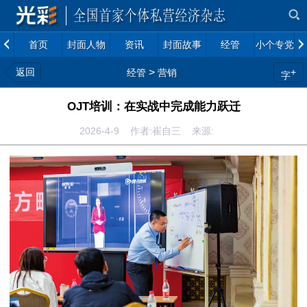
首页
封面人物
资讯
封面故事
经管
小个专党建
返回
>
+
经管
营销
字
OJT培训：在实战中完成能力跃迁
2026-4-9 作者:崔自三 来源: