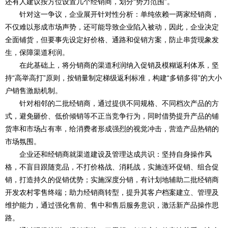
还有人建议按方位设置几个经销商，划分“势力范围”。
针对这一争议，企业展开针对性分析：单纯依赖一两家经销商，
不仅难以形成市场声势，还可能导致企业陷入被动，因此，企业决定
全面铺货，但要事先设定好价格、通路和促销方案，防止串货现象发
生，保障渠道利润。
在此基础上，将分销商的渠道利润纳入促销及模糊返利体系，坚
持“高举高打”原则，按销量制定梯级返利标准，构建“多销多得”的大小
户销售激励机制。
针对相邻的二批经销商，通过提供不同规格、不同档次产品的方
式，避免砸价、低价倾销等不正当竞争行为，同时借势提升产品的铺
货率和市场占有率，给消费者形成强烈的视觉冲击，营造产品热销的
市场氛围。
企业还和经销商就渠道建设及管理达成共识：坚持自身操作风
格，不盲目跟随竞品，不打价格战、消耗战，实施连环促销、组合促
销，打造持久的促销优势；实施深度分销，有计划地辅助二批经销商
开发农村零售终端；助力经销商转型，提升其客户档案建立、管理及
维护能力，通过强化售前、售中和售后服务意识，激活新产品操作思
路。