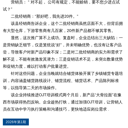
营销员： “ 对不起， 公司有规定，不能赊销，要不您少进点试
试？”
二批经销商：“那好吧，我先进20件。”
该县经销商告诉企业，这个二批经销商虽然店面不大，但背后拥
有大型仓库，下游零售商有几百家，20件新产品都不够其零售。
显然，这次推广算不上成功。复盘时，企业总结出三大缺陷：一
是营销缺乏细节，仅是笼统说“好”，并未明确优势，也没有让客户品
尝，导致客户对新产品印象不深；二是对二批经销商的实力和需求了
解不足，不能有效激发其潜力；三是促销话术不足，未突出数量优势
和促销力度，难以打动客户批量进货。
针对这些问题，企业当晚就结合铺货体验开展了乡镇铺货专题培
训，内容涵盖铺货路线设计、铺货流程、铺货话术、产品陈列标准
等，以指导第二天的市场操作。
该企业持续推进OJT培训模式两个月后，新产品“大骨拉面”在豫
西市场获得热烈反响。企业趁热打铁，通过加强OJT培训，让营销人
员在互动中学习执行策略和沟通技巧，更快地适应岗位需求 .
2026年第1期