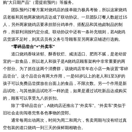
购“大日期产品”（需提前预约）等服务。
团队预约订餐方案对烧鸡店的接单能力极具考验，所以这家烧鸡
店老板和其他两家烧鸡店达成了联动协议。一旦团队订餐人数超过15
人，另外两家烧鸡店要承担部分鸡单件、搭配品和其他卤制品的制
作，所获利润按约定分成。联动协议中还有一条补充细则，若A烧鸡
店货源不足时，则其店员有义务引导顾客至另两家店铺进行选购。
“零碎品尝台”+“外卖车”
道口烧鸡香味浓郁、酥香软烂、咸淡适口、肥而不腻，是老幼皆
宜的一款食品，所以老人和孩子是A烧鸡店顾客架构中非常重要的两
个部分。为了抓住这两个消费群，该烧鸡店常年在小店一角设置“零碎
品尝台”。这个品尝台有两大作用，一是60岁以上的老人和1至3岁的
孩子可以免费品尝摆放在台面上的食品，不限次数。另一个作用是新
品试吃，与其他新品试吃不一样的是，如果是通过试吃新品达成购买
的，顾客可以享受九八折折扣。
除了“零碎品尝台”，A烧鸡店还推出了“外卖车”。“外卖车”类似于
旧社会走街闯巷兜售各色事物的货郎。
通常每周出动两次，时间为周二和周六，售卖周期与没有经过真
空包装的道口烧鸡一到三天的保鲜期相吻合。