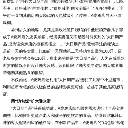
前摆出了“内有大日期产品（接近有效期但不影响食用的食品），口味
不变，价格减半”的宣传牌，“价格减半”的立刻吸引了众多消费者，连
平时一直到其他店购买烧鸡的人也被吸引了过来，A烧鸡店当天业绩
爆棚。
尝到甜头的顾客，尤其是喜欢吃道口烧鸡的中低层消费群几乎都
成了A烧鸡店的忠实顾客，经济实惠但又不是随时能买到的“大日期产
品”成为该烧鸡店的揽客高招之一。“大日期产品”营销手法的秘诀之一
是前一天的备货量，比如前一天预估第二天整鸡售出量为100只，店
老板备货时就会备110只，多出来的便是“大日期产品”。人为造成偶尔
断货的情况不但没让顾客反感，反倒刺激了顾客更早进店购买或者顺
带选购其他熟食的欲望。
不仅如此，A烧鸡店还利用“大日期产品”进驻了几家中小型超市，
利用超市专柜的形式让自己的品牌形象更可信，超越了其他几家烧鸡
店。
用“鸡包饭”扩大受众群
“大日期产品”获得成功后，A烧鸡店结合顾客需求进行了产品架构
调整，比如推出更适合老人和孩子的更软烂的食品、给喜欢吃麻辣口
味的客人配送相应的蘸料等，在创新产品中，A烧鸡店的“鸡包饭”营销