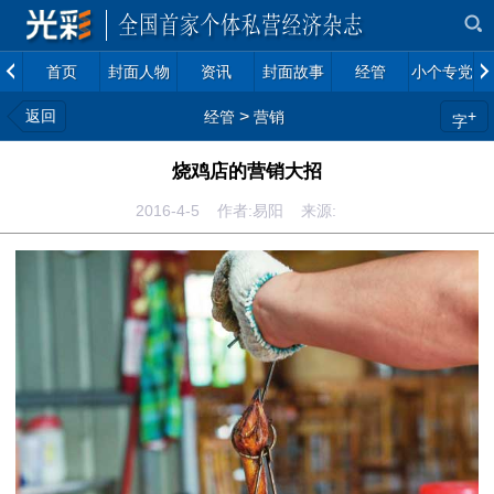
首页
封面人物
资讯
封面故事
经管
小个专党建
返回
>
+
经管
营销
字
烧鸡店的营销大招
2016-4-5 作者:易阳 来源: