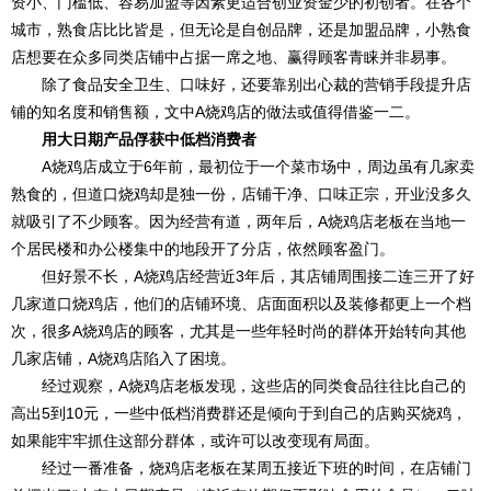
资小、门槛低、容易加盟等因素更适合创业资金少的初创者。在各个
城市，熟食店比比皆是，但无论是自创品牌，还是加盟品牌，小熟食
店想要在众多同类店铺中占据一席之地、赢得顾客青睐并非易事。
除了食品安全卫生、口味好，还要靠别出心裁的营销手段提升店
铺的知名度和销售额，文中A烧鸡店的做法或值得借鉴一二。
用大日期产品俘获中低档消费者
A烧鸡店成立于6年前，最初位于一个菜市场中，周边虽有几家卖
熟食的，但道口烧鸡却是独一份，店铺干净、口味正宗，开业没多久
就吸引了不少顾客。因为经营有道，两年后，A烧鸡店老板在当地一
个居民楼和办公楼集中的地段开了分店，依然顾客盈门。
但好景不长，A烧鸡店经营近3年后，其店铺周围接二连三开了好
几家道口烧鸡店，他们的店铺环境、店面面积以及装修都更上一个档
次，很多A烧鸡店的顾客，尤其是一些年轻时尚的群体开始转向其他
几家店铺，A烧鸡店陷入了困境。
经过观察，A烧鸡店老板发现，这些店的同类食品往往比自己的
高出5到10元，一些中低档消费群还是倾向于到自己的店购买烧鸡，
如果能牢牢抓住这部分群体，或许可以改变现有局面。
经过一番准备，烧鸡店老板在某周五接近下班的时间，在店铺门