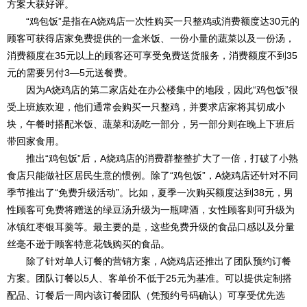
方案大获好评。
“鸡包饭”是指在A烧鸡店一次性购买一只整鸡或消费额度达30元的
顾客可获得店家免费提供的一盒米饭、一份小量的蔬菜以及一份汤，
消费额度在35元以上的顾客还可享受免费送货服务，消费额度不到35
元的需要另付3—5元送餐费。
因为A烧鸡店的第二家店处在办公楼集中的地段，因此“鸡包饭”很
受上班族欢迎，他们通常会购买一只整鸡，并要求店家将其切成小
块，午餐时搭配米饭、蔬菜和汤吃一部分，另一部分则在晚上下班后
带回家食用。
推出“鸡包饭”后，A烧鸡店的消费群整整扩大了一倍，打破了小熟
食店只能做社区居民生意的惯例。除了“鸡包饭”，A烧鸡店还针对不同
季节推出了“免费升级活动”。比如，夏季一次购买额度达到38元，男
性顾客可免费将赠送的绿豆汤升级为一瓶啤酒，女性顾客则可升级为
冰镇红枣银耳羹等。最主要的是，这些免费升级的食品口感以及分量
丝毫不逊于顾客特意花钱购买的食品。
除了针对单人订餐的营销方案，A烧鸡店还推出了团队预约订餐
方案。团队订餐以5人、客单价不低于25元为基准。可以提供定制搭
配品、订餐后一周内该订餐团队（凭预约号码确认）可享受优先选