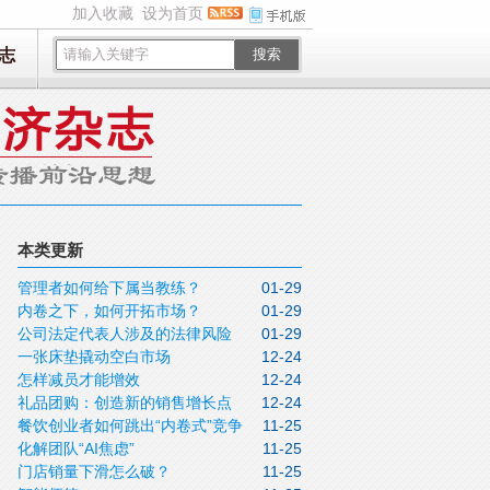
加入收藏
设为首页
志
搜索
本类更新
管理者如何给下属当教练？
01-29
内卷之下，如何开拓市场？
01-29
公司法定代表人涉及的法律风险
01-29
一张床垫撬动空白市场
12-24
（三）
怎样减员才能增效
12-24
礼品团购：创造新的销售增长点
12-24
餐饮创业者如何跳出“内卷式”竞争
11-25
化解团队“AI焦虑”
11-25
门店销量下滑怎么破？
11-25