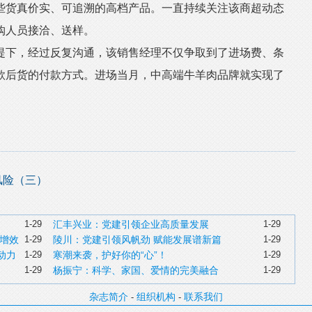
些货真价实、可追溯的高档产品。一直持续关注该商超动态
购人员接洽、送样。
下，经过反复沟通，该销售经理不仅争取到了进场费、条
款后货的付款方式。进场当月，中高端牛羊肉品牌就实现了
风险（三）
1-29
汇丰兴业：党建引领企业高质量发展
1-29
增效
1-29
陵川：党建引领风帆劲 赋能发展谱新篇
1-29
动力
1-29
寒潮来袭，护好你的“心”！
1-29
1-29
杨振宁：科学、家国、爱情的完美融合
1-29
杂志简介
组织机构
联系我们
-
-