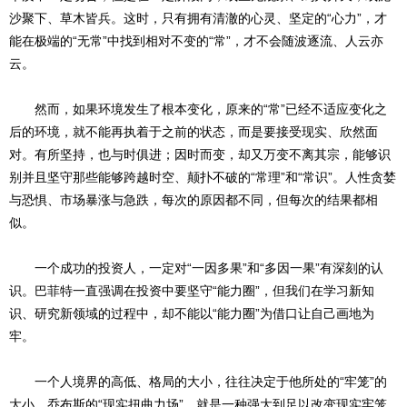
沙聚下、草木皆兵。这时，只有拥有清澈的心灵、坚定的“心力”，才
能在极端的“无常”中找到相对不变的“常”，才不会随波逐流、人云亦
云。
然而，如果环境发生了根本变化，原来的“常”已经不适应变化之
后的环境，就不能再执着于之前的状态，而是要接受现实、欣然面
对。有所坚持，也与时俱进；因时而变，却又万变不离其宗，能够识
别并且坚守那些能够跨越时空、颠扑不破的“常理”和“常识”。人性贪婪
与恐惧、市场暴涨与急跌，每次的原因都不同，但每次的结果都相
似。
一个成功的投资人，一定对“一因多果”和“多因一果”有深刻的认
识。巴菲特一直强调在投资中要坚守“能力圈”，但我们在学习新知
识、研究新领域的过程中，却不能以“能力圈”为借口让自己画地为
牢。
一个人境界的高低、格局的大小，往往决定于他所处的“牢笼”的
大小。乔布斯的“现实扭曲力场”，就是一种强大到足以改变现实牢笼