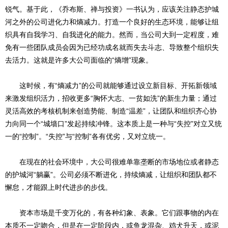
锐气。基于此，《乔布斯、禅与投资》一书认为，应该关注静态护城
河之外的公司进化力和熵减力。打造一个良好的生态环境，能够让组
织具有自我学习、自我进化的能力。然而，当公司大到一定程度，难
免有一些团队成员会因为已经功成名就而失去斗志、导致整个组织失
去活力。这就是许多大公司面临的“熵增”现象。
这时候，有“熵减力”的公司就能够通过设立新目标、开拓新领域
来激发组织活力，招收更多“胸怀大志、一贫如洗”的新生力量；通过
灵活高效的考核机制来创造势能、制造“温差”，让团队和组织齐心协
力向同一个“城墙口”发起持续冲锋。这本质上是一种与“失控”对立又统
一的“控制”。“失控”与“控制”各有优劣，又对立统一。
在现在的社会环境中，大公司很难单靠垄断的市场地位或者静态
的护城河“躺赢”。公司必须不断进化，持续熵减，让组织和团队都不
懈怠，才能跟上时代进步的步伐。
资本市场是千变万化的，有各种幻象、表象。它们跟事物的内在
本质不一定吻合，但是在一定阶段内，或鱼龙混杂、鸡犬升天，或泥