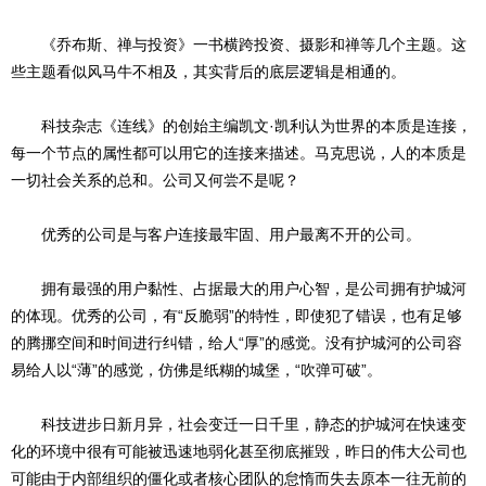
《乔布斯、禅与投资》一书横跨投资、摄影和禅等几个主题。这
些主题看似风马牛不相及，其实背后的底层逻辑是相通的。
科技杂志《连线》的创始主编凯文·凯利认为世界的本质是连接，
每一个节点的属性都可以用它的连接来描述。马克思说，人的本质是
一切社会关系的总和。公司又何尝不是呢？
优秀的公司是与客户连接最牢固、用户最离不开的公司。
拥有最强的用户黏性、占据最大的用户心智，是公司拥有护城河
的体现。优秀的公司，有“反脆弱”的特性，即使犯了错误，也有足够
的腾挪空间和时间进行纠错，给人“厚”的感觉。没有护城河的公司容
易给人以“薄”的感觉，仿佛是纸糊的城堡，“吹弹可破”。
科技进步日新月异，社会变迁一日千里，静态的护城河在快速变
化的环境中很有可能被迅速地弱化甚至彻底摧毁，昨日的伟大公司也
可能由于内部组织的僵化或者核心团队的怠惰而失去原本一往无前的