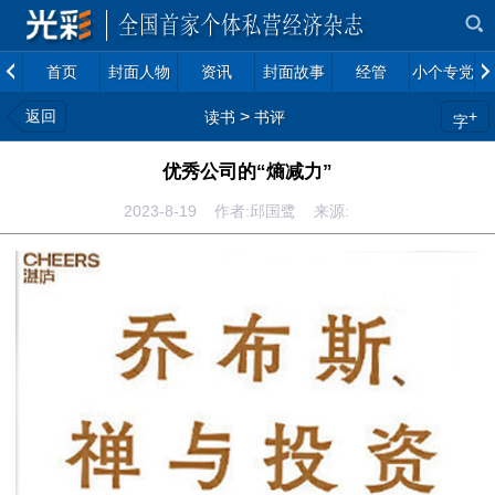
首页
封面人物
资讯
封面故事
经管
小个专党建
返回
>
+
读书
书评
字
优秀公司的“熵减力”
2023-8-19 作者:邱国鹭 来源: