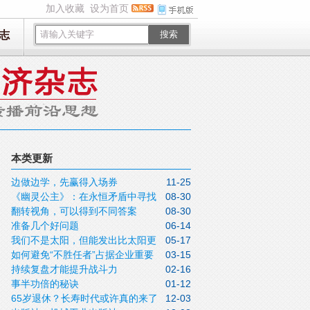
加入收藏
设为首页
志
搜索
本类更新
边做边学，先赢得入场券
11-25
《幽灵公主》：在永恒矛盾中寻找
08-30
翻转视角，可以得到不同答案
08-30
微光
准备几个好问题
06-14
我们不是太阳，但能发出比太阳更
05-17
如何避免“不胜任者”占据企业重要
03-15
暖的光
持续复盘才能提升战斗力
02-16
位置
事半功倍的秘诀
01-12
65岁退休？长寿时代或许真的来了
12-03