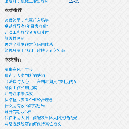
出版社：机械工业出版社
12-03
本类推荐
边做边学，先赢得入场券
卓越领导者的“厨房内阁”
让员工和领导者各归其位
颠覆性创新
民营企业亟须建立信用体系
能挽狂澜于既倒，难扶大厦之将倾
本类排行
清廉家风万年长
噪声：人类判断的缺陷
《法度与人心——帝制时期人与制度的互
确保工作如期完成
动》
让专注带来高效
从稻盛和夫看企业经营理念
什么是有效的流程思维
避开7英尺栏杆
我们不是太阳，但能发出比太阳更暖的光
网络视频经济如何保持高位增长