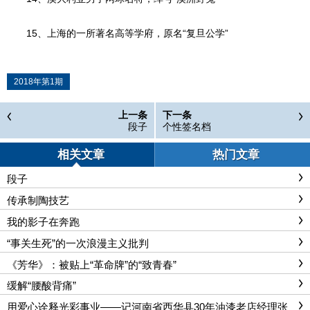
15、上海的一所著名高等学府，原名“复旦公学”
2018年第1期
上一条
下一条
段子
个性签名档
相关文章
热门文章
段子
传承制陶技艺
我的影子在奔跑
“事关生死”的一次浪漫主义批判
《芳华》：被贴上“革命牌”的“致青春”
缓解“腰酸背痛”
用爱心诠释光彩事业——记河南省西华县30年油漆老店经理张