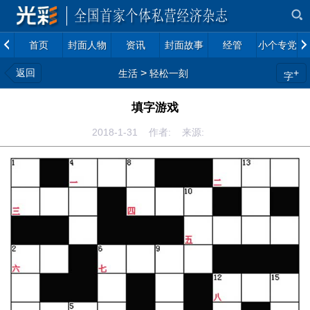
首页
封面人物
资讯
封面故事
经管
小个专党建
返回
>
+
生活
轻松一刻
字
填字游戏
2018-1-31 作者: 来源: