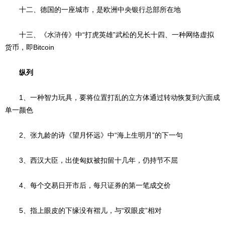
十二、德国的一座城市，是欧洲中央银行总部所在地
十三、《水浒传》中“打虎英雄”武松的兄长十四、一种网络虚拟
货币，即Bitcoin
纵列
1、一种智力玩具，要将位置打乱的立方体通过转动恢复到六面成
单一颜色
2、张九龄的诗《望月怀远》中“海上生明月”的下一句
3、西汉大臣，出使匈奴被扣留十几年，仍持节不屈
4、每个交易日开市后，每只证券的第一笔成交价
5、指上眼皮的下缘没有褶儿，与“双眼皮”相对