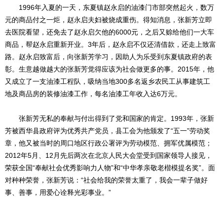
1996年入夏的一天，东夏镇赵永启的油漆门市部突然起火，数万
元的商品付之一炬，赵永启夫妇被烧成重伤。得知消息，张新芳立即
去医院看望，还免去了赵永启欠他的6000元，之后又赊给他们一大车
商品，帮赵永启重新开业。3年后，赵永启不仅还清借款，还走上致富
路。赵永启致富后，向张新芳学习，因助人为乐受到东夏镇政府的表
彰。生意越做越大的张新芳觉得应该为社会做更多的事。2015年，他
又成立了一支油漆工程队，吸纳当地300多名返乡农民工从事建筑工
地及商品房的装修油漆工作，每名油漆工年收入达6万元。
张新芳无私的奉献与付出得到了党和国家的肯定。1993年，张新
芳被西华县政府评为优秀共产党员，县工会为他颁发了“五一”劳动奖
章，他又被当时的周口地区行政公署评为劳动模范、拥军优属模范；
2012年5月、12月先后两次在北京人民大会堂受到国家领导人接见，
荣获全国“奉献社会优秀影响力人物”和“中华孝亲敬老楷模提名奖”。面
对种种荣誉，张新芳说：“社会给我的荣誉太重了，我会一辈子做好
事、善事，用爱心诠释光彩事业。”