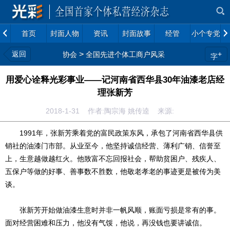
首页
封面人物
资讯
封面故事
经管
小个专党建
返回
>
+
协会
全国先进个体工商户风采
字
用爱心诠释光彩事业——记河南省西华县30年油漆老店经
理张新芳
2018-1-31 作者:陶宗海 姚传逵 来源:
1991年，张新芳乘着党的富民政策东风，承包了河南省西华县供
销社的油漆门市部。从业至今，他坚持诚信经营、薄利广销、信誉至
上，生意越做越红火。他致富不忘回报社会，帮助贫困户、残疾人、
五保户等做的好事、善事数不胜数，他敬老孝老的事迹更是被传为美
谈。
张新芳开始做油漆生意时并非一帆风顺，账面亏损是常有的事。
面对经营困难和压力，他没有气馁，他说，再没钱也要讲诚信。