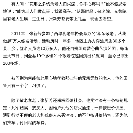
有人问：“花那么多钱为老人们买煤，你不心疼吗？”他不假思索
地说：“能为老人们做点事，我很高兴。”从那时起，敬老院、光荣院
里有老人生病、过生日，张新芳都要带上礼品、现金去看望。
2011年，张新芳参加了西华县老年协会举办的“孝亲敬老，从我
做起”万人签名活动，活动历时一年多，他随主办方奔波周边30多个
县、乡，签名人员达10万多人。他还自费组建爱心曲艺演艺团，每逢
重大节日，到全县19个乡镇21个敬老院巡回演出和慰问，至今已演出
100多场。
被问到为何能如此用心地孝敬那些与他无亲无故的老人，他的回
答只有三个字：习惯了。
除了敬老孝老，张新芳还积极回馈社会。他卖油漆有一条特别规
定：凡军烈属、残疾人、困难户到他的店买油漆，一律按进价供应。
遇到行动不便的老人和残疾人来买油漆，他不但按进价销售，还为他
们找车，付回程的车费。