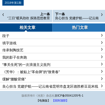
2018年第1期
上一条
下一条
“三日”暖风劲吹 探路思想教育
良心担当 党建护航——记云南
——湖北长江医药集团思想政
省昆明市盘龙区德胜桥豆花米
治工作纪实
线店总经理陈誌
相关文章
热门文章
段子
填字游戏
传承制陶技艺
我的影子在奔跑
“事关生死”的一次浪漫主义批判
《芳华》：被贴上“革命牌”的“致青春”
缓解“腰酸背痛”
良心担当 党建护航——记云南省昆明市盘龙区德胜桥豆花米线
店总经理陈誌
版权所有
©
《光彩》杂志社
京ICP备05041205号-1
【电脑版】
【回到顶部】