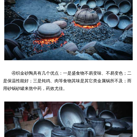
④织金砂陶具有几个优点：一是盛食物不易变味、不易变色；二
是保温性能好；三是炖鸡、肉等食物其味是其它类金属锅所不及；而
用砂锅砂罐来熬中药，药效尤佳。