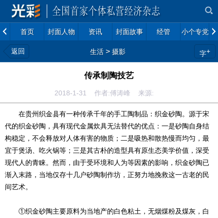
首页
封面人物
资讯
封面故事
经管
小个专党建
返回
>
+
生活
摄影
字
传承制陶技艺
2018-1-31 作者:傅涛峰 来源:
在贵州织金县有一种传承千年的手工陶制品：织金砂陶。源于宋
代的织金砂陶，具有现代金属炊具无法替代的优点：一是砂陶自身结
构稳定，不会释放对人体有害的物质；二是吸热和散热慢而均匀，最
宜于煲汤、吃火锅等；三是其古朴的造型具有原生态美学价值，深受
现代人的青睐。然而，由于受环境和人为等因素的影响，织金砂陶已
渐入末路，当地仅存十几户砂陶制作坊，正努力地挽救这一古老的民
间艺术。
①织金砂陶主要原料为当地产的白色粘土，无烟煤粉及煤灰，白