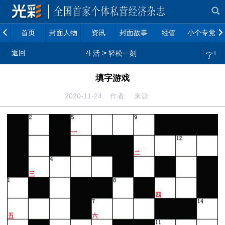
首页
封面人物
资讯
封面故事
经管
小个专党建
返回
>
+
生活
轻松一刻
字
填字游戏
2020-11-24 作者: 来源: