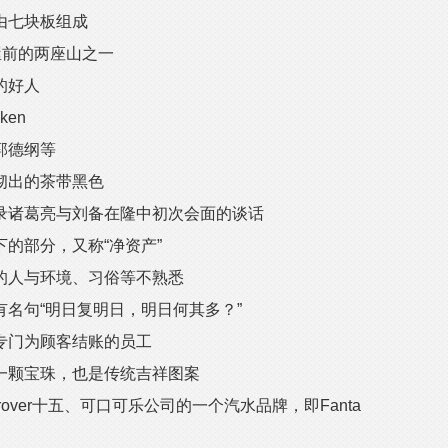
七块板组成
前的两座山之一
的好人
en
郭德纲等
出的茶带黑色
诸葛亮与刘备在隆中初次会面的谈话
部分，又称“净资产”
人与环境、习俗等不熟悉
句“明日复明日，明日何其多？”
门为顾客结账的员工
颗宝珠，也是传统吉祥图案
ver十五、可口可乐公司的一个汽水品牌，即Fanta