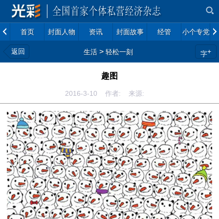
首页
封面人物
资讯
封面故事
经管
小个专党建
返回
>
+
生活
轻松一刻
字
趣图
2016-3-10 作者: 来源: