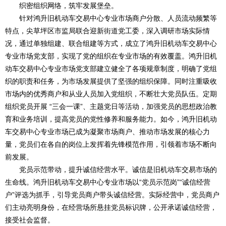
织密组织网络，筑牢发展堡垒。
针对鸿升旧机动车交易中心专业市场商户分散、人员流动频繁等
特点，尖草坪区市监局联合迎新街道党工委，深入调研市场实际情
况，通过单独组建、联合组建等方式，成立了鸿升旧机动车交易中心
专业市场党支部，实现了党的组织在专业市场的有效覆盖。鸿升旧机
动车交易中心专业市场党支部建立健全了各项规章制度，明确了党组
织的职责和任务，为市场发展提供了坚强的组织保障。同时注重吸收
市场内的优秀商户和从业人员加入党组织，不断壮大党员队伍。定期
组织党员开展 “三会一课”、主题党日等活动，加强党员的思想政治教
育和业务培训，提高党员的党性修养和服务能力。如今，鸿升旧机动
车交易中心专业市场已成为凝聚市场商户、推动市场发展的核心力
量，党员们在各自的岗位上发挥着先锋模范作用，引领着市场不断向
前发展。
党员示范带动，提升诚信经营水平。诚信是旧机动车交易市场的
生命线。鸿升旧机动车交易中心专业市场以“党员示范岗”“诚信经营
户”评选为抓手，引导党员商户带头诚信经营。实际经营中，党员商户
们主动亮明身份，在经营场所悬挂党员标识牌，公开承诺诚信经营，
接受社会监督。