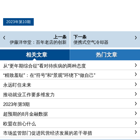
2023年第10期
上一条
下一条
伊藤洋华堂：百年老店的创新
便携式空气冷却器
相关文章
热门文章
从“更年期综合征”看对待疾病的两种态度
“精致羞耻”：在“符号”和“景观”环绕下“做自己”
永远盯住未来
推动就业工作要多维发力
2023年第9期
超预期的8月金融数据
欧盟在担心什么
市场监管部门促进民营经济发展的若干举措