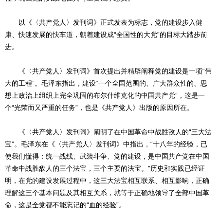
以《〈共产党人〉发刊词》正式发表为标志，党的建设步入健
康、快速发展的快车道，朝着建设成“全国性的大党”的目标大踏步前
进。
《〈共产党人〉发刊词》首次提出并精辟阐释党的建设是一项“伟
大的工程”。毛泽东指出，建设“一个全国范围的、广大群众性的、思
想上政治上组织上完全巩固的布尔什维克化的中国共产党”，这是一
个“光荣而又严重的任务”，也是《共产党人》出版的原因所在。
《〈共产党人〉发刊词》阐明了在中国革命中战胜敌人的“三大法
宝”。毛泽东在《〈共产党人〉发刊词》中指出，“十八年的经验，已
使我们懂得：统一战线、武装斗争、党的建设，是中国共产党在中国
革命中战胜敌人的三个法宝，三个主要的法宝。”历史和实践已经证
明，在党的建设发展过程中，这三大法宝相互联系、相互影响，正确
理解这三个基本问题及其相互关系，就等于正确地领导了全部中国革
命，这是全党都不能忘记的“血的经验”。