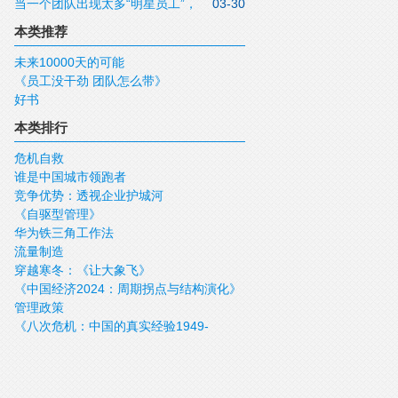
当一个团队出现太多“明星员工”，
03-30
是好事吗？
本类推荐
未来10000天的可能
《员工没干劲 团队怎么带》
好书
本类排行
危机自救
谁是中国城市领跑者
竞争优势：透视企业护城河
《自驱型管理》
华为铁三角工作法
流量制造
穿越寒冬：《让大象飞》
《中国经济2024：周期拐点与结构演化》
管理政策
《八次危机：中国的真实经验1949-
2009》