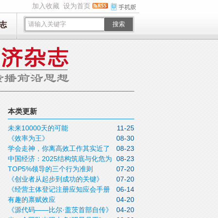
加入收藏
设为首页
志
搜索
本类更新
未来10000天的可能
11-25
《效率为王》
08-30
学会走神，你离高效工作其实近了
08-23
中国经济：2025结构筑底与化危为
08-23
一步
TOP5%领导的三个行为准则
07-20
机
《创业者从起步到成功的关键》
07-20
《经营主体登记注册应知应会手册
06-14
有趣的禀赋效应
04-20
（2025年 版）》
《源代码——比尔·盖茨首部自传》
04-20