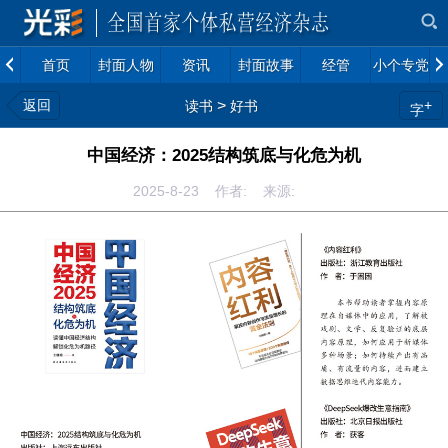
首页
封面人物
资讯
封面故事
经管
小个专党建
返回
>
+
读书
好书
字
中国经济：2025结构筑底与化危为机
2025-8-23 作者: 来源: