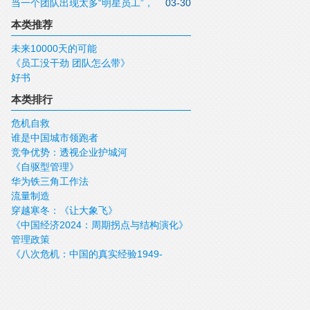
当一个团队出现太多“明星员工”，
03-30
是好事吗？
本类推荐
未来10000天的可能
《员工没干劲 团队怎么带》
好书
本类排行
危机自救
谁是中国城市领跑者
竞争优势：透视企业护城河
《自驱型管理》
华为铁三角工作法
流量制造
穿越寒冬：《让大象飞》
《中国经济2024：周期拐点与结构演化》
管理政策
《八次危机：中国的真实经验1949-
2009》