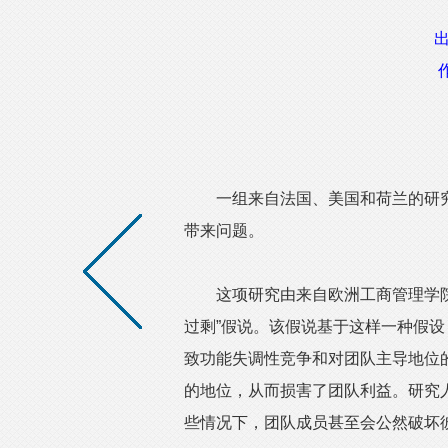
一组来自法国、美国和荷兰的研究人
带来问题。
这项研究由来自欧洲工商管理学院的
过剩”假说。该假说基于这样一种假
致功能失调性竞争和对团队主导地位的
的地位，从而损害了团队利益。研究
些情况下，团队成员甚至会公然破坏