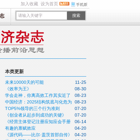
加入收藏
设为首页
志
搜索
本类更新
未来10000天的可能
11-25
《效率为王》
08-30
学会走神，你离高效工作其实近了
08-23
中国经济：2025结构筑底与化危为
08-23
一步
TOP5%领导的三个行为准则
07-20
机
《创业者从起步到成功的关键》
07-20
《经营主体登记注册应知应会手册
06-14
有趣的禀赋效应
04-20
（2025年 版）》
《源代码——比尔·盖茨首部自传》
04-20