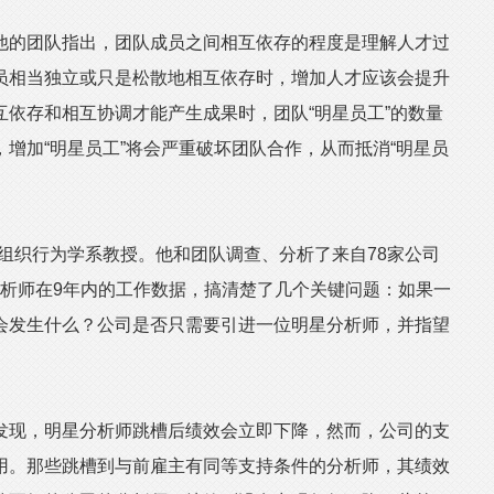
的团队指出，团队成员之间相互依存的程度是理解人才过
员相当独立或只是松散地相互依存时，增加人才应该会提升
依存和相互协调才能产生成果时，团队“明星员工”的数量
增加“明星员工”将会严重破坏团队合作，从而抵消“明星员
织行为学系教授。他和团队调查、分析了来自78家公司
益分析师在9年内的工作数据，搞清楚了几个关键问题：如果一
会发生什么？公司是否只需要引进一位明星分析师，并指望
现，明星分析师跳槽后绩效会立即下降，然而，公司的支
用。那些跳槽到与前雇主有同等支持条件的分析师，其绩效